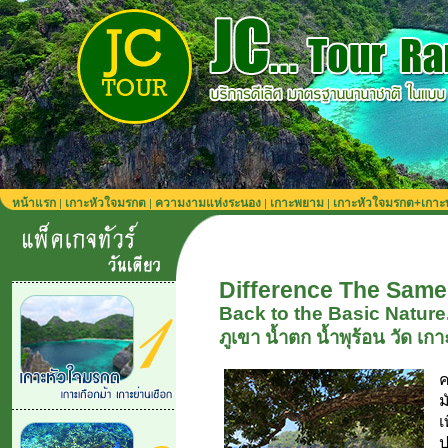
หน้าแรก
เกาะหัวใจมรกต
ความงามแห่งระนอง
เกาะพยาม
เกาะหัวใจมรกต+เกา
|
|
|
|
Difference The Same:
Back to the Basic Nature
ภูเขา น้ำตก น้ำพุร้อน วัด เก
ค
ม
เ
ป