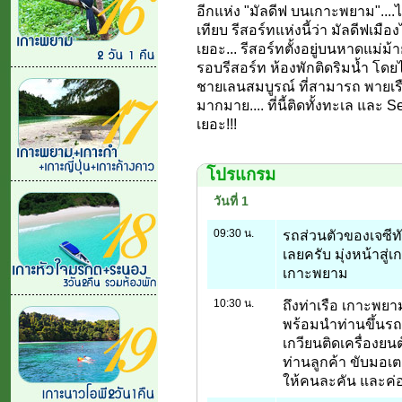
อีกแห่ง "มัลดีฟ บนเกาะพยาม"....ไ
เทียบ รีสอร์ทแห่งนี้ว่า มัลดีฟเมื
เยอะ... รีสอร์ทตั้งอยู่บนหาดแม่
รอบรีสอร์ท ห้องพักติดริมน้ำ โดย
ชายเลนสมบูรณ์ ที่สามารถ พายเรื
มากมาย.... ที่นี้ติดทั้งทะเล และ 
เยอะ!!!
โปรแกรม
วันที่ 1
09:30 น.
รถส่วนตัวของเจซีท
เลยครับ มุ่งหน้าสู่
เกาะพยาม
10:30 น.
ถึงท่าเรือ เกาะพยาม
พร้อมนำท่านขึ้นร
เกวียนติดเครื่องยนต
ท่านลูกค้า ขับมอเต
ให้คนละคัน และค่อย