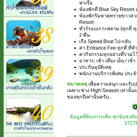
ท่าเรือ
ห้องพักที่ Blue Sky Resort
ห้องพักริมหาดทรายขาวสวย
Resort
ทัวร์รอบเกาะพยาม (ทุกที่ ท
2 คืน
เรือ Speed Boat ไป-กลับ
ค่า Entrance Fee ทุกที่ ที่ท
ค่ากิจกรรมทุกอย่างที่รวมไ
อาหาร: เช้า เที่ยง เย็น / เช้า เ
ประกันอุบัติเหตุ
พนักงานบริการพิเศษ ประจำก
หมายเหตุ
เพื่อความสนุก และรับ
เฉพาะช่วง High Season เท่านั้น
ของทุกปีเท่านั้นครับ..
ข้อมูลที่ต้องการเพิ่ม ทุกข้อสง
57276