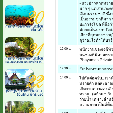
- แวะอ่าวหาดทราย
มาก ๆ แต่เราแวะตรงน
เงือกธรรมชาติ ซึ่ง
เป็นธรรมชาติมาก ๆ.
ปะการังโขด ที่ถือว่าเ
มักจะเป็นปะการังอ่อ
เสียงที่สุดของชาวย
ดูว่าอะไรทำให้บาร์เ
12:00 น.
พนักงานของเจซีทัวร
บนช่วงที่มีหาดทรา
Phayamas Private
12:30 น.
รับประทานอาหารเที่ย
14:00 น.
ไปกันต่อครับ.. เร
ทรายดำ แต่สะอาด
เกิดจากความละเอีย
ทราย.. (คล้าย ๆ ก
ว่ายน้ำ เหมาะสำหรั
ความลาด เป็นที่ตื
16:00 น.