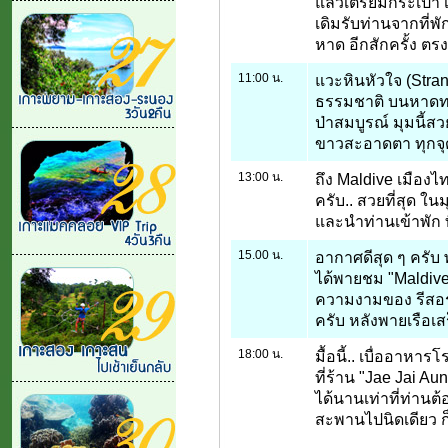
แล้วเตรียมกระเป๋า
เดิมรับท่านจากที่พั
หาด อีกสักครั้ง ตรง
11:00 น.
แวะหินหัวใจ (Stran
ธรรมชาติ บนหาดท
ป่าสมบูรณ์ มุมนี้
ขาวสะอาดตา ทุกจุด 
13:00 น.
ถึง Maldive เมือง
ครับ.. สวยที่สุด 
และนำท่านเข้าพัก 
15.00 น.
อากาศดีสุด ๆ ครับ 
ได้พายชม "Maldive
ความงามของ รีสอร
ครับ หลังพายเรือเส
18:00 น.
มื้อนี้.. เบื่ออาห
ที่ร้าน "Jae Jai A
ได้นานเท่าที่ท่านต
สะพานไปนิดเดียว ก็ถ