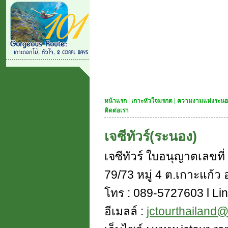
หน้าแรก
|
เกาะหัวใจมรกต
|
ความงามแห่งระนอ
ติดต่อเรา
เจซีทัวร์(ระนอง)
เจซีทัวร์ ใบอนุญาตเลขท
79/73 หมู่ 4 ต.เกาะแก้ว อ
โทร : 089-5727603 l Lin
อีเมลล์ :
jctourthailand