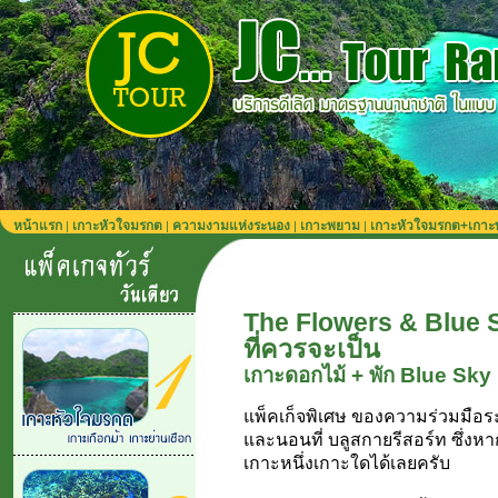
หน้าแรก
เกาะหัวใจมรกต
ความงามแห่งระนอง
เกาะพยาม
เกาะหัวใจมรกต+เกา
|
|
|
|
The Flowers & Blue Sky
ที่ควรจะเป็น
เกาะดอกไม้ + พัก Blue Sky
แพ็คเก็จพิเศษ ของความร่วมมือ
และนอนที่ บลูสกายรีสอร์ท ซึ่ง
เกาะหนึ่งเกาะใดได้เลยครับ