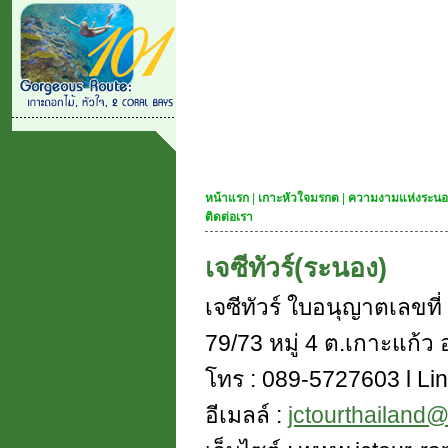
หน้าแรก
|
เกาะหัวใจมรกต
|
ความงามแห่งระนอ
ติดต่อเรา
เจซีทัวร์(ระนอง)
เจซีทัวร์ ใบอนุญาตเลขท
79/73 หมู่ 4 ต.เกาะแก้ว อ
โทร : 089-5727603 l Lin
อีเมลล์ :
jctourthailand