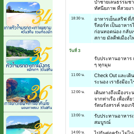
ป่าชายเลนธรรมชาติ 
ทัศนียภาพ ที่สวยงา
18:30 น.
อาหารเย็นเสริฟ ที
รีสอร์ท เป็นอาหาร
ก่อนทอดน่อง กลับเ
สกาย มัลดีฟเมืองไ
วันที่ 3
รับประทานอาหาร เช
ๆ ทุกมุม
11:00 น.
Check Out และเดิน
ระนอง เรายังมีอะไ
12:00 น.
เดินทางถึงเมืองระน
จากท่าเรือ เพื่อเที
รัตนรังสรรค์ หอเกจ
13:00 น.
รับประทานอาหารเที
สมบูรณ์
14:00 น.
ไปกันต่อครับ ไม่ไป-