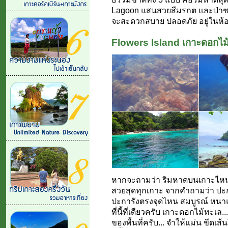
Lagoon แสนสวยสีมรกต และป่าชา
จะสะดวกสบาย ปลอดภัย อยู่ในห้
Flowers Island เกาะดอกไม
หากจะถามว่า ริมหาดบนเกาะไหนใ
สวยสุดทุกเกาะ จากคำถามว่า ปะก
ปะการังตรงจุดไหน สมบูรณ์ หนาแน
ที่นี้ที่เดียวครับ เกาะดอกไม้ทะเล
ของพื้นที่ครับ... จำให้แม่น ขีดเ