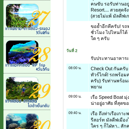
คนขับ รอรับท่านอยู่แ
Resort.... สวยสุดจ
(สวยไม่แพ้ มัลดีฟเ
ขอย้ำอีกทีครับ! ร
ชั่วโมง ไปไหนก็ได้
ใด ๆ ครับ
วันที่ 2
รับประทานอาหารเช
08:00 น.
Check Out กันครับ
ทัวร์ไกด์! รถพร้อมค
ครับ) รับท่านพร้อมส
พยาม
09:00 น.
เรือ Speed Boat มุ่
น่าอยู่อาศัย ที่สุด
09:40 น.
เรือ ถึงท่าเรือเกาะ
รีสอร์ท มัลดีฟเมือ
ใคร ๆ ก็ไฝ่หา.. สักค