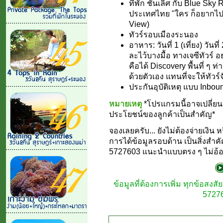
ที่พัก ชั้นเลิศ กับ Blue S
ประเทศไทย "ใคร ก็อยากไป 
View)
ทัวร์รอบเมืองระนอง
อาหาร: วันที่ 1 (เที่ยง) วันที่ 2
ละไว้บางมื้อ ทางเจซีทัวร์ อ
คือได้ Discovery พื้นที่ 
ด้วยตัวเอง แทนที่จะให้ทัวร์จ
ประกันอุบัติเหตุ แบบ Inbou
หมายเหตุ
*โปรแกรมนี้อาจเปลี่
ประโยชน์ของลูกค้าเป็นสำคัญ*
จองเลยครับ... ยังไม่ต้องจ่ายเง
การได้ข้อมูลรอบด้าน เป็นสิ่งสำคั
5727603 แนะนำแบบตรง ๆ ไม่อ้อม
ข้อมูลที่ต้องการเพิ่ม ทุกข้อสง
57276