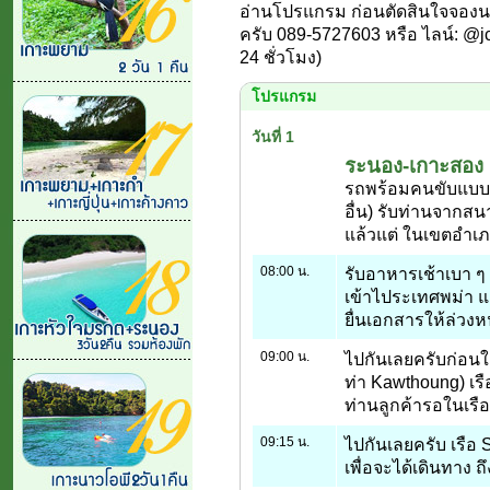
อ่านโปรแกรม ก่อนตัดสินใจจองนะคร
ครับ 089-5727603 หรือ ไลน์: @jct
24 ชั่วโมง)
โปรแกรม
วันที่ 1
ระนอง-เกาะสอง
รถพร้อมคนขับแบบ P
อื่น) รับท่านจากส
แล้วแต่ ในเขตอำเภอเ
08:00 น.
รับอาหารเช้าเบา ๆ
เข้าไประเทศพม่า แ
ยื่นเอกสารให้ล่วงห
09:00 น.
ไปกันเลยครับก่อนใค
ท่า Kawthoung) เรื
ท่านลูกค้ารอในเรือ
09:15 น.
ไปกันเลยครับ เรือ
เพื่อจะได้เดินทาง 