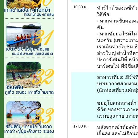
10:30 น.
ทัวร์ไกด์ของเจซีทัวร
วิธีคือ
- หากท่านขับมอเตอ
คัน
- หากขับมอไซค์ไม่
นะครับ (เพราะเกาะ
เราเดินทางไปชม หิ
อ่าวใหญ่ ดำน้ำที่
ปะการังพันปีที่ หน้
บาร์เศษไม้ ที่มีชื่
อาหารเที่ยง: เสิร
บรรยากาศสวยงาม ห
(นักท่องเที่ยวแค่ก
ชมอุโบสถกลางน้ำ 
ชีวิต ของชาวเกาะพ
แรมบลูสกาย เกาะพ
17:00 น.
หลังจากเข้าห้องพัก
เย็นลง และไม่ร้อนเ