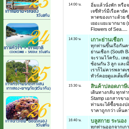
14:00 น.
อิ่มแล้วนั่งพัก หรือ
เจซีทัวร์มีเรือคาย
หาดของเกาะด้วย ซึ
เยอะแยะมากมาย (มา
Flowers of Sea.....
เกาะย่านเชือก
14:30 น
ทุกท่านขึ้นเรือกัน
ย่านเชือก (South Ba
จะรวมไว้ครับ.. เหตุ
ซ้อนกัน 3 ลูก และม
เราก็ไม่ควรพลาดเช่
ทัวร์คอยดูแลเต็มที่
สินค้าปลอดภาษี
15:30 น.
เดินทางกลับ ทุกท่าน
Stamp เอกสารขาออก
ท่านจะได้ซื้อของปล
ราคาถูกกว่า เห็นค
บลูสกาย ระนอง
16:40 น.
ทุกท่านออกจากเกาะส